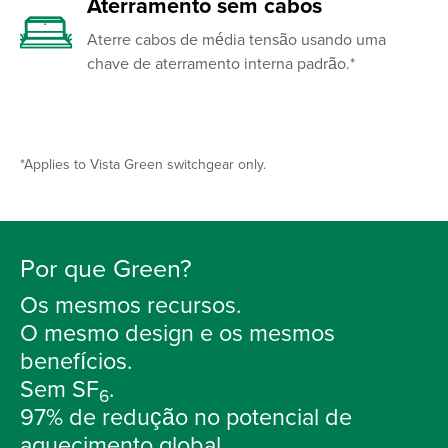
Aterramento sem cabos
Aterre cabos de média tensão usando uma
chave de aterramento interna padrão.*
*Applies to Vista Green switchgear only.
Por que Green?
Os mesmos recursos.
O mesmo design e os mesmos
benefícios.
Sem SF
.
6
97% de redução no potencial de
aquecimento global.