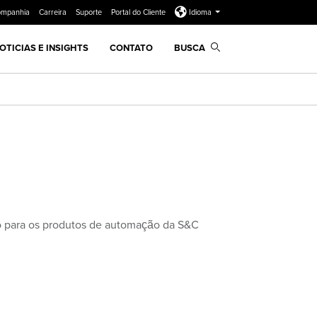
ompanhia
Carreira
Suporte
Portal do Cliente
Idioma
OTICIAS E INSIGHTS
CONTATO
BUSCA
co para os produtos de automação da S&C