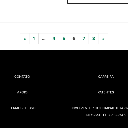
«
1
...
4
5
6
7
8
»
CONTATO
CARREIRA
APOIO
PATENTES
TERMOS DE USO
NÃO VENDER OU COMPARTILHAR 
INFORMAÇÕES PESSOAIS