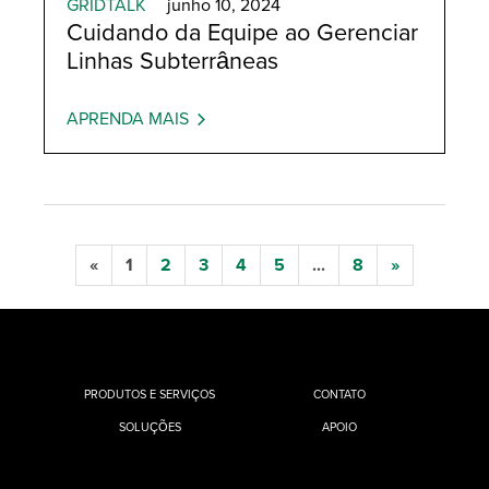
GRIDTALK
junho 10, 2024
Cuidando da Equipe ao Gerenciar
Linhas Subterrâneas
APRENDA MAIS
«
1
2
3
4
5
...
8
»
PRODUTOS E SERVIÇOS
CONTATO
SOLUÇÕES
APOIO