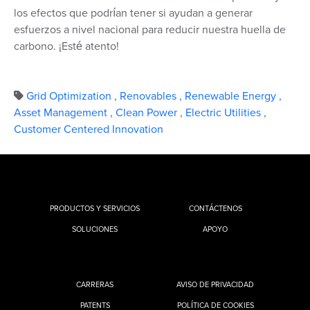
los efectos que podrían tener si ayudan a generar
esfuerzos a nivel nacional para reducir nuestra huella de
carbono. ¡Esté atento!
Grid Optimization
,
Renovables
,
Renewable Energy
,
Asset Management
,
Clean Power
,
Electric Utilities
,
Customer Centered Innovation
PRODUCTOS Y SERVICIOS
CONTÁCTENOS
SOLUCIONES
APOYO
CARRERAS
AVISO DE PRIVACIDAD
PATENTS
POLÍTICA DE COOKIES