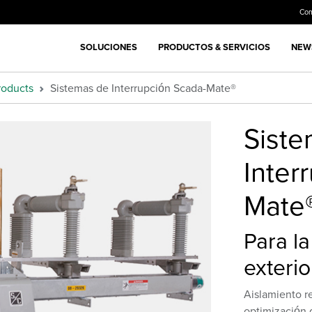
Co
SOLUCIONES
PRODUCTOS & SERVICIOS
NEWS
roducts
Sistemas de Interrupción Scada-Mate®
Siste
Inter
Mate
Para la
exterio
Aislamiento re
optimización 