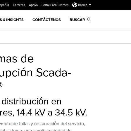
mpañía
Carreras
Apoyo
Portal Para Clientes
Idioma
 & INSIGHTS
CONTÁCTENOS
BUSCAR
mas de
rupción Scada-
®
 distribución en
res, 14.4 kV a 34.5 kV.
moto de fallas y restauración del servicio,
del sistema, una amplia variedad de