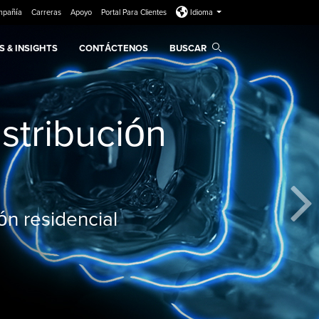
mpañía
Carreras
Apoyo
Portal Para Clientes
Idioma
 & INSIGHTS
CONTÁCTENOS
BUSCAR
stribución
ión residencial
Sig