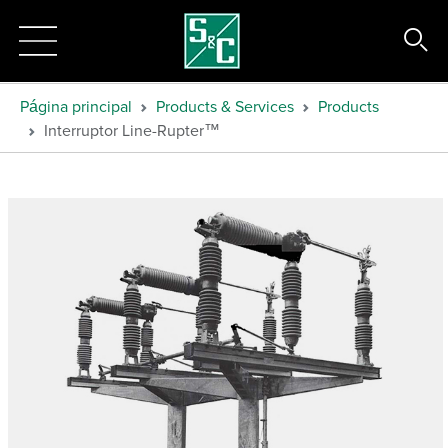
Página principal
Products & Services
Products
Interruptor Line-Rupter™