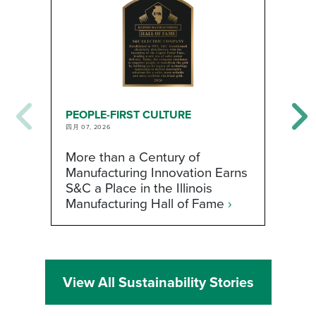
PEOPLE-FIRST CULTURE
P
四月 07, 2026
二
More than a Century of
H
Manufacturing Innovation Earns
W
S&C a Place in the Illinois
t
Manufacturing Hall of Fame
›
View All Sustainability Stories