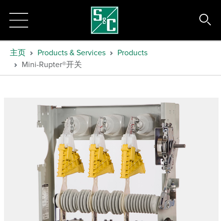
主页
Products & Services
Products
Mini-Rupter®开关