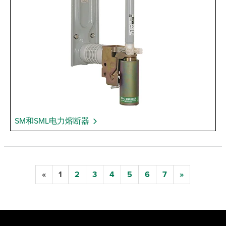
SM和SML电力熔断器
«
1
2
3
4
5
6
7
»