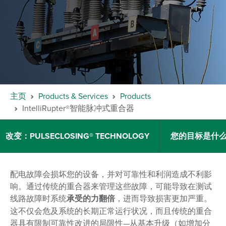
主页
Products & Services
Products
IntelliRupter®智能脉冲式重合器
改变：PULSECLOSING® TECHNOLOGY
您的目标是什
配电故障会损坏您的设备，并对可靠性和利润造成不利影
响。通过传统的重合器来管理这些故障，可能导致在测试
线路故障时系统
承受的力翻倍
，进而导致损害更加严重。
这不仅会危及系统的长期正常运行状况，而且传统的重合
器具有限制可靠性改进的局限性—从基本升级（如增加分