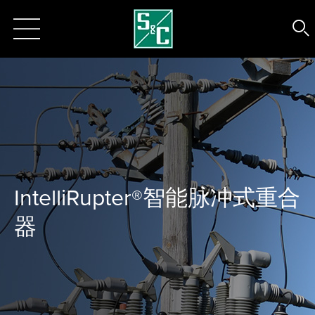
IntelliRupter®智能脉冲式重合
器