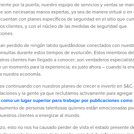
ente por la puerta, nuestro equipo de servicios y ventas se man
e son necesarias manos expertas, ya sea de manera virtual o en 
 cuentan con planes específicos de seguridad en el sitio que cu
tros clientes, y con el núcleo de las medidas de seguridad que
ciones.
 han perdido de ningún latido quedándose conectados con nuest
consultas durante estos tiempos de evolución. Estos miembros de
ros clientes han llegado a conocer; son verdaderos especialista
y un momento para la experiencia, es justo ahora – cuando la en
ra nuestra economía.
s continuando con nuestros planes de crecer e invertir en S&C.
alaciones y la gente ya que reclutamos activamente para agregar 
como un lugar superior para trabajar por publicaciones como 
aumento de personas talentosas quienes están emocionadas po
nuestros clientes a energizar al mundo.
o, esto no nos ha causado perder de vista el estado presente d