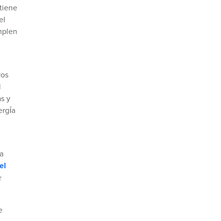
tiene
el
mplen
ros
l
s y
ergía
a
el
r
e