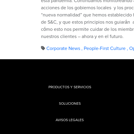
esta pandemia. Continuamos monitoreando ac
acciones de los gobiernos locales y los pro
“nueva normalidad” que hemos establecido h
de S&C, y que estos principios nos guiarán 
cómo esto nos permite cuidar de los miembr
nuestros clientes – ahora y en el futuro.
Corporate News
,
People-First Culture
,
Op
PRODUCTOS Y SERVICIOS
SOLUCIONES
AVISOS LEGALES