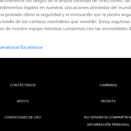
tivamente los rangos de la amplia variedad de infecciones, las
cedimientos legales en nuestras ubicaciones alrededor del mund
a probado cómo la seguridad y la innovación son la piedra angu
a través de los cambios inevitables que vendrán. Estoy orgulloso
os de nuestro equipo mientras cumplimos con las necesidades 
erational Excellence
CONTÁCTENOS
CARRERAS
APOYO
PATENTS
CONDICIONES DE USO
NO VENDER NI COMPARTIR M
INFORMACIÓN PERSONAL