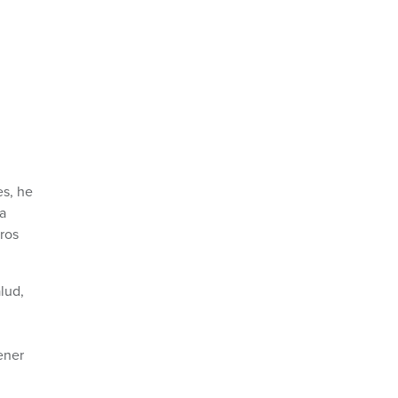
es, he
a
ros
lud,
ener