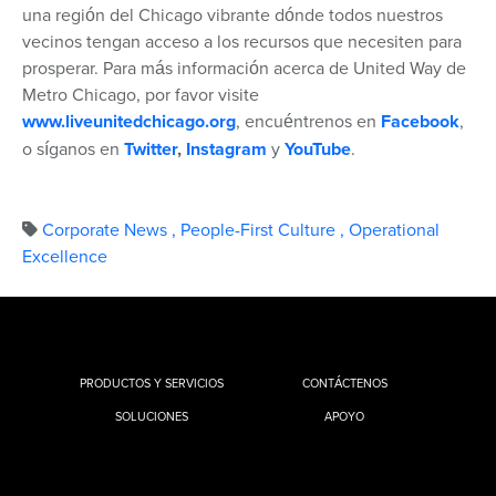
una región del Chicago vibrante dónde todos nuestros
vecinos tengan acceso a los recursos que necesiten para
prosperar. Para más información acerca de United Way de
Metro Chicago, por favor visite
www.liveunitedchicago.org
, encuéntrenos en
Facebook
,
o síganos en
Twitter
,
Instagram
y
YouTube
.
Corporate News
,
People-First Culture
,
Operational
Excellence
PRODUCTOS Y SERVICIOS
CONTÁCTENOS
SOLUCIONES
APOYO