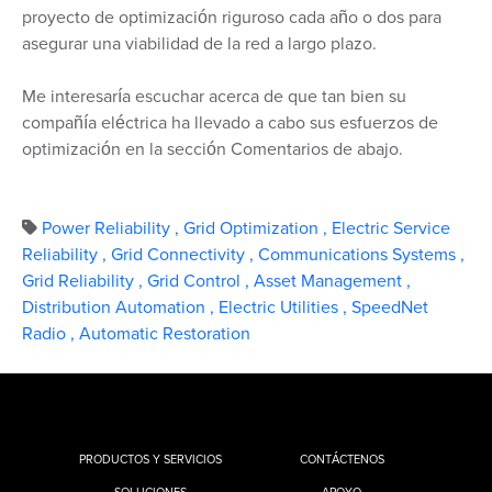
proyecto de optimización riguroso cada año o dos para
asegurar una viabilidad de la red a largo plazo.
Me interesaría escuchar acerca de que tan bien su
compañía eléctrica ha llevado a cabo sus esfuerzos de
optimización en la sección Comentarios de abajo.
Power Reliability
,
Grid Optimization
,
Electric Service
Reliability
,
Grid Connectivity
,
Communications Systems
,
Grid Reliability
,
Grid Control
,
Asset Management
,
Distribution Automation
,
Electric Utilities
,
SpeedNet
Radio
,
Automatic Restoration
PRODUCTOS Y SERVICIOS
CONTÁCTENOS