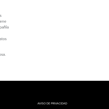
s
iene
mpañía
stos
osa.
AVISO DE PRIVACIDAD