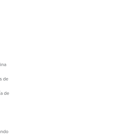
ina
s de
ía de
ando