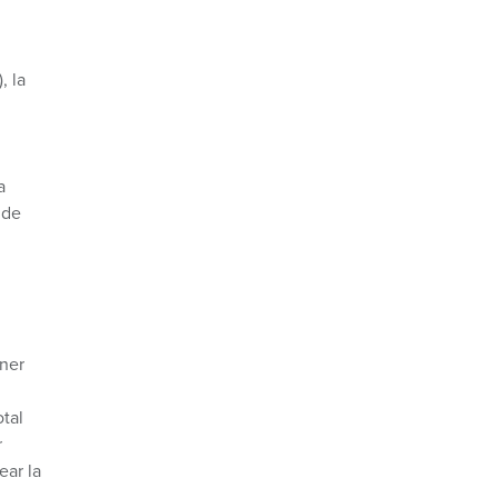
, la
a
 de
ener
tal
r
ear la