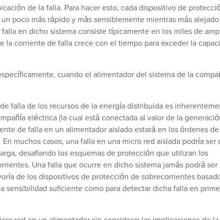
icación de la falla. Para hacer esto, cada dispositivo de protecci
 un poco más rápido y más sensiblemente mientras más alejado
 falla en dicho sistema consiste típicamente en los miles de amp
 la corriente de falla crece con el tiempo para exceder la capac
specíficamente, cuando el alimentador del sistema de la compa
de falla de los recursos de la energía distribuida es inherentem
pañía eléctrica (la cual está conectada al valor de la generaci
iente de falla en un alimentador aislado estará en los órdenes de
 En muchos casos, una falla en una micro red aislada podría ser 
arga, desafiando los esquemas de protección que utilizan los
orrientes. Una falla que ocurre en dicho sistema jamás podrá ser
ayoría de los dispositivos de protección de sobrecorrientes basad
 sensibilidad suficiente como para detectar dicha falla en prime
ro red en un alimentador sin considerar las implicaciones de la