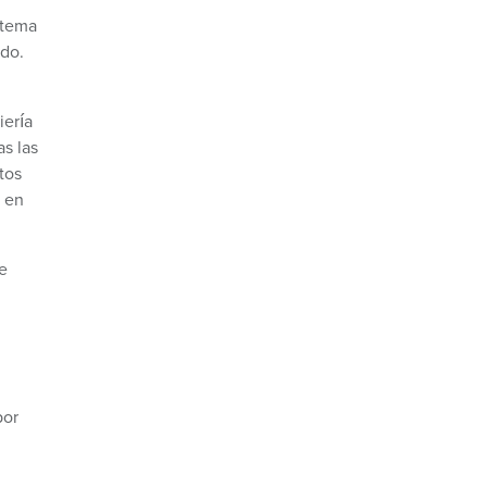
stema
ado.
iería
s las
tos
l en
e
n
por