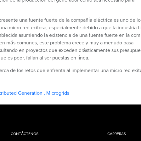
 presente una fuente fuerte de la compañía eléctrica es uno de lo
na micro red exitosa, especialmente debido a que la industria t
tablecida asumiendo la existencia de una fuente fuerte en la co
elven más comunes, este problema crece y muy a menudo pasa
esultando en proyectos que exceden drásticamente sus presupue
ue es peor, fallan al ser puestas en línea.
rca de los retos que enfrenta al implementar una micro red exit
tributed Generation
,
Microgrids
CONTÁCTENOS
CARRERAS