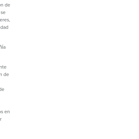
ón de
 se
eres,
idad
ñía
ente
ón de
de
os en
r