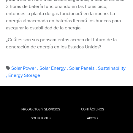
2 horas de batería funcionando en las horas pico,
entonces la planta de gas funcionará en la noche. La
energía almacenada en baterías llenará los huecos para
asegurar la estabilidad de la energía.
¿Cuáles son sus pensamientos acerca del futuro de la
generación de energía en los Estados Unidos?
Solar Power
,
Solar Energy
,
Solar Panels
,
Sustainability
,
Energy Storage
PRODUCTOS Y SERVICIOS
CONTÁCTENOS
SOLUCIONES
APOYO