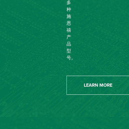
多
种
施
恩
禧
产
品
型
号。
LEARN MORE