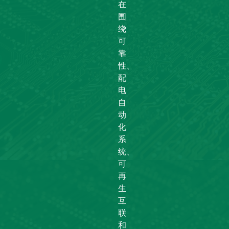
在
围
绕
可
靠
性、
配
电
自
动
化
系
统、
可
再
生
互
联
和