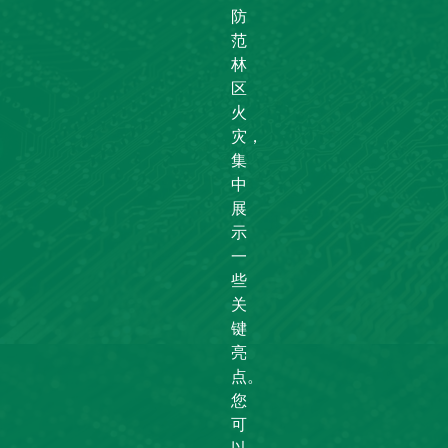
防
范
林
区
火
灾，
集
中
展
示
一
些
关
键
亮
点。
您
可
以