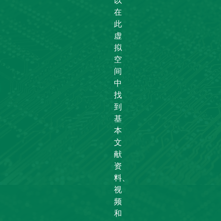
在
此
虚
拟
空
间
中
找
到
基
本
文
献
资
料、
视
频
和