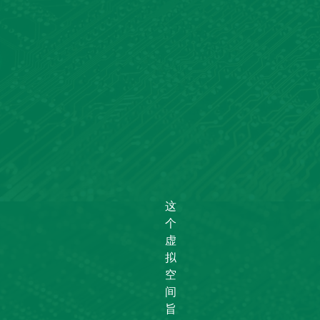
这
个
虚
拟
空
间
旨