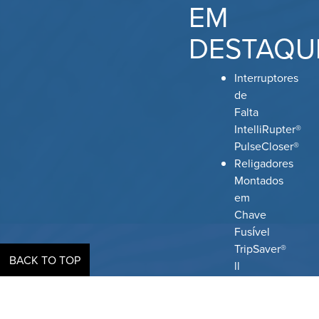
EM
DESTAQU
Interruptores
de
Falta
IntelliRupter®
PulseCloser®
Religadores
Montados
em
Chave
Fusível
TripSaver®
BACK TO TOP
ll
Interruptores
com
Rearme