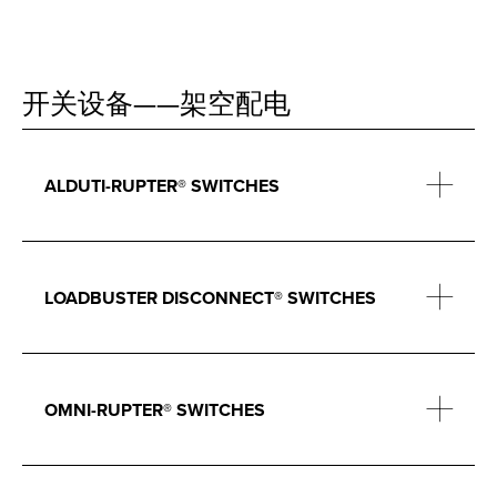
开关设备——架空配电
ALDUTI-RUPTER® SWITCHES
LOADBUSTER DISCONNECT® SWITCHES
OMNI-RUPTER® SWITCHES