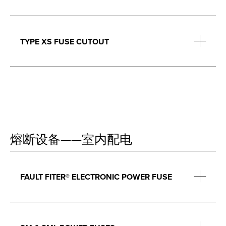
TYPE XS FUSE CUTOUT
熔断设备——室内配电
FAULT FITER® ELECTRONIC POWER FUSE