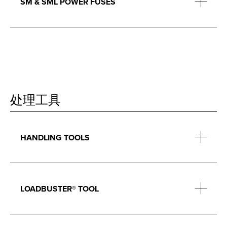
SM & SML POWER FUSES
处理工具
HANDLING TOOLS
LOADBUSTER® TOOL