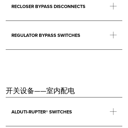
RECLOSER BYPASS DISCONNECTS
REGULATOR BYPASS SWITCHES
开关设备——室内配电
ALDUTI-RUPTER® SWITCHES