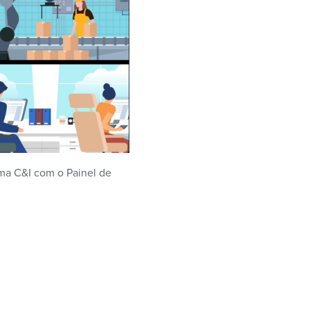
ma C&I com o Painel de