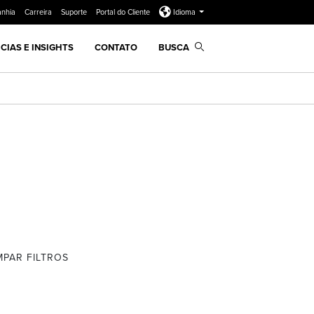
nhia
Carreira
Suporte
Portal do Cliente
Idioma
CIAS E INSIGHTS
CONTATO
BUSCA
MPAR FILTROS