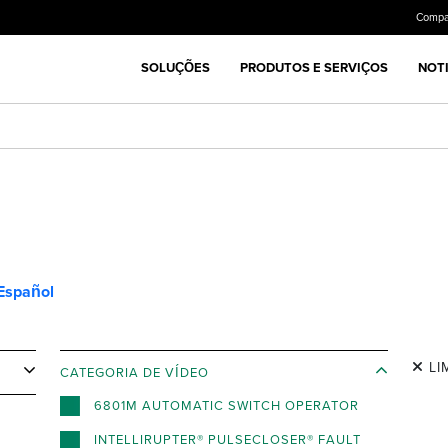
Compa
SOLUÇÕES
PRODUTOS E SERVIÇOS
NOTI
Español
LI
CATEGORIA DE VÍDEO
6801M AUTOMATIC SWITCH OPERATOR
INTELLIRUPTER® PULSECLOSER® FAULT