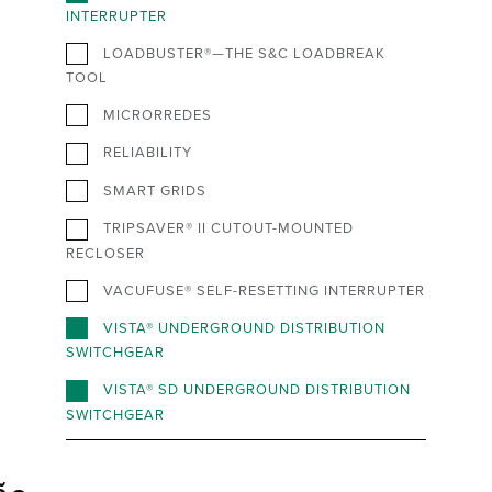
INTERRUPTER
LOADBUSTER®—THE S&C LOADBREAK
TOOL
MICRORREDES
RELIABILITY
SMART GRIDS
TRIPSAVER® II CUTOUT-MOUNTED
RECLOSER
VACUFUSE® SELF-RESETTING INTERRUPTER
VISTA® UNDERGROUND DISTRIBUTION
SWITCHGEAR
VISTA® SD UNDERGROUND DISTRIBUTION
SWITCHGEAR