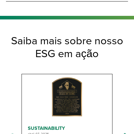
Saiba mais sobre nosso
ESG em ação
S
SUSTAINABILITY
j
abril 07, 2026