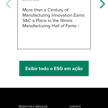
T
More than a Century of
E
Manufacturing Innovation Earns
S&C a Place in the Illinois
Manufacturing Hall of Fame
›
Exibir todo o ESG em ação
PRODUTOS E SERVIÇOS
CONTATO