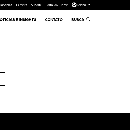
ompanhia
Carreira
Suporte
Portal do Cliente
Idioma
OTICIAS E INSIGHTS
CONTATO
BUSCA