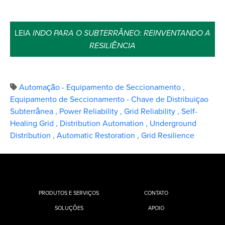
LEIA
INDO PARA O SUBTERRÂNEO: REINVENTANDO A
RESILIÊNCIA
Automação - Equipamento de Seccionamento
,
Equipamento de Seccionamento - Chave de Distribuiçao
Subterrânea
,
Power Reliability
,
Grid Reliability
,
Self-
Healing Grid
,
Distribution Automation
,
Underground
Distribution
,
Automatic Restoration
,
Grid Resilience
PRODUTOS E SERVIÇOS
CONTATO
SOLUÇÕES
APOIO