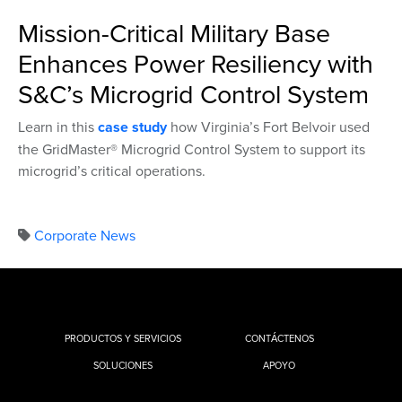
Mission-Critical Military Base
Enhances Power Resiliency with
S&C’s Microgrid Control System
Learn in this
case study
how Virginia’s Fort Belvoir used
the GridMaster® Microgrid Control System to support its
microgrid’s critical operations.
Corporate News
PRODUCTOS Y SERVICIOS
CONTÁCTENOS
SOLUCIONES
APOYO