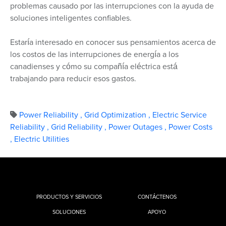
problemas causado por las interrupciones con la ayuda de
soluciones inteligentes confiables.
Estaría interesado en conocer sus pensamientos acerca de
los costos de las interrupciones de energía a los
canadienses y cómo su compañía eléctrica está
trabajando para reducir esos gastos.
Power Reliability
,
Grid Optimization
,
Electric Service
Reliability
,
Grid Reliability
,
Power Outages
,
Power Costs
,
Electric Utilities
PRODUCTOS Y SERVICIOS
CONTÁCTENOS
SOLUCIONES
APOYO