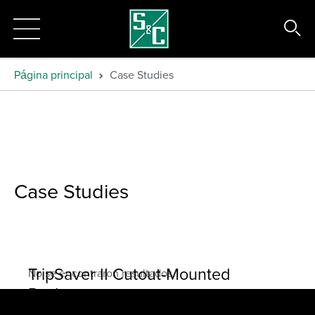
Página principal
Case Studies
Case Studies
TripSaver II Cutout-Mounted
No se encontraron resultados.
Recloser