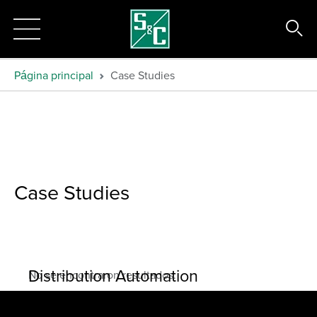
Página principal
Case Studies
Case Studies
Distribution Automation
No se encontraron resultados.