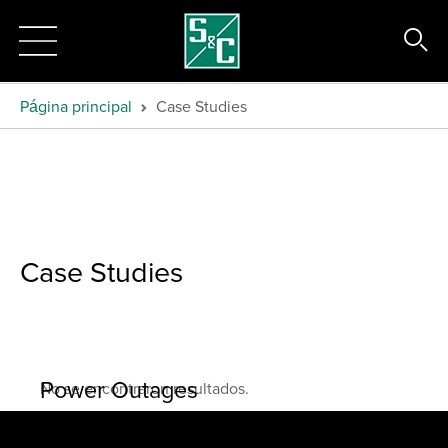
Página principal
Case Studies
Case Studies
Power Outages
No se encontraron resultados.