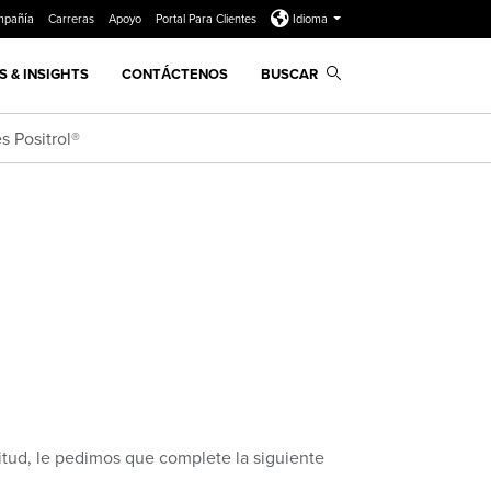
mpañía
Carreras
Apoyo
Portal Para Clientes
Idioma
 & INSIGHTS
CONTÁCTENOS
BUSCAR
s Positrol®
citud, le pedimos que complete la siguiente