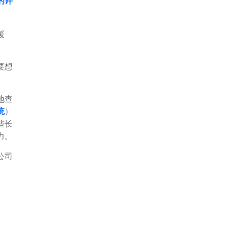
的许
援
要想
地查
统
）
些长
力。
公司