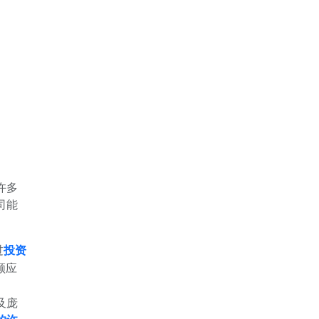
许多
司能
过
投资
顺应
及庞