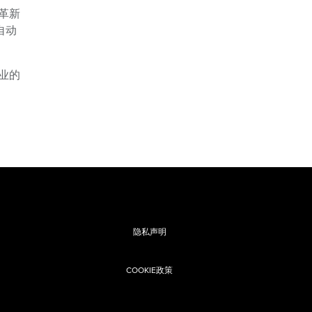
革新
自动
业的
隐私声明
COOKIE政策
息