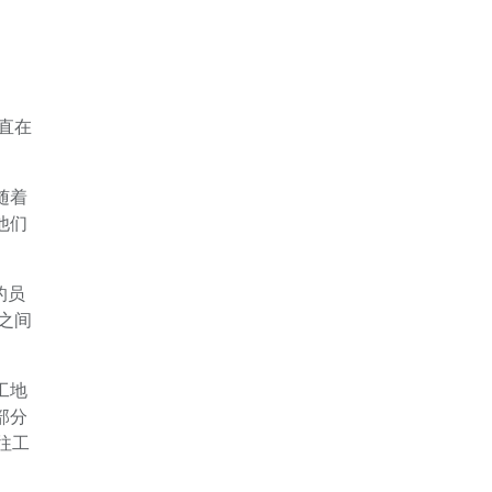
直在
随着
他们
的员
之间
工地
部分
往工