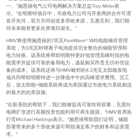
一。”施恩禧电气公司电网解决方案总监Troy Miller表
示。"在明斯特项目中，市政电力公司与开发商的合作可谓
首开先河，双方共同创造多营收来源，互惠互利，我们期
待未来能有更多此类项目诞生。"
HMV将使用施恩禧的7兆瓦PureWave® SMS电能储存管理
系统，为3兆瓦时锂离子电池提供完全整合的储能管理和
电力转换。该系统将帮助明斯特更好地管理高峰时段的电
能需求并提供可靠的备用电力，递延购买昂贵无功补偿设
备的成本。该系统还将与HMV毗邻的4.2兆瓦太阳能发电
场共同帮助明斯特进一步降低中午的高峰需求费用。完工
后，该太阳能+储能系统将成为美国通过市政电力系统相连
的最大的此类设施。
"在新系统的帮助下，我们能够提高可靠性和容量，无需向
电网扩张进行高额投资也能利用可再生能源。"HMV首席执
行官Michael Hastings表示。"施恩禧帮助我们证明，储能
部署带来的多个营收来源可帮助满足客户的财务和运营需
求。"