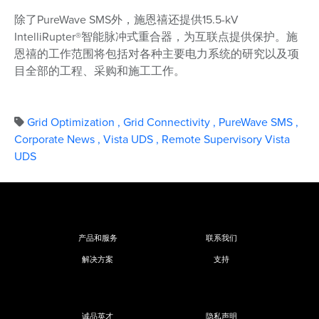
除了PureWave SMS外，施恩禧还提供15.5-kV
IntelliRupter®智能脉冲式重合器，为互联点提供保护。施
恩禧的工作范围将包括对各种主要电力系统的研究以及项
目全部的工程、采购和施工工作。
Grid Optimization
,
Grid Connectivity
,
PureWave SMS
,
Corporate News
,
Vista UDS
,
Remote Supervisory Vista
UDS
产品和服务
联系我们
解决方案
支持
诚品英才
隐私声明