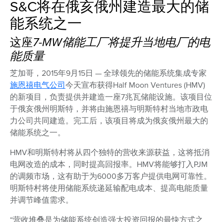
S&C将在俄亥俄州建造最大的储
能系统之一
这座
7-MW储能工厂将提升当地电厂的电
能质量
芝加哥，2015年9月15日 — 全球领先的储能系统集成专家
施恩禧电气公司
今天宣布获得Half Moon Ventures (HMV)
的新项目，负责提供并建造一座7兆瓦储能设施。该项目位
于俄亥俄州明斯特，并将由施恩禧与明斯特村当地市政电
力公司共同建造。完工后，该项目将成为俄亥俄州最大的
储能系统之一。
HMV和明斯特村将从四个独特的营收来源获益，这将抵消
电网改造的成本，同时提高回报率。HMV将能够打入PJM
的调频市场，这有助于为6000多万客户提供电网可靠性。
明斯特村将使用储能系统递延输配电成本、提高电能质量
并调节峰值需求。
“营收堆叠是为储能系统创造强大投资回报的最快方式之