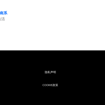
南系
告活
隐私声明
COOKIE政策
息