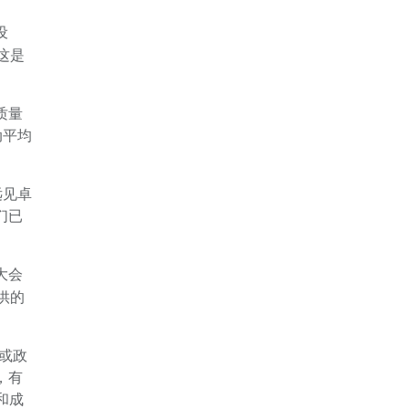
设
。这是
质量
动平均
远见卓
们已
大会
供的
术或政
，有
和成