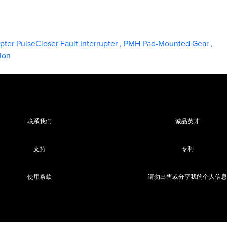
upter PulseCloser Fault Interrupter
,
PMH Pad-Mounted Gear
,
ion
联系我们
诚品英才
支持
专利
使用条款
请勿出售或分享我的个人信