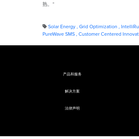
熟。”
Solar Energy
,
Grid Optimization
,
IntelliR
PureWave SMS
,
Customer Centered Innovat
产品和服务
解决方案
法律声明