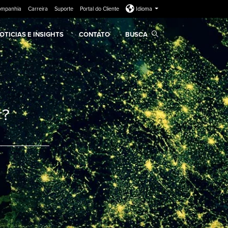
ompanhia
Carreira
Suporte
Portal do Cliente
Idioma
OTICIAS E INSIGHTS
CONTATO
BUSCA
r?