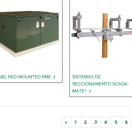
NEL PAD-MOUNTED PME
SISTEMAS DE
SECCIONAMENTO SCADA-
MATE®
«
1
2
3
4
5
6