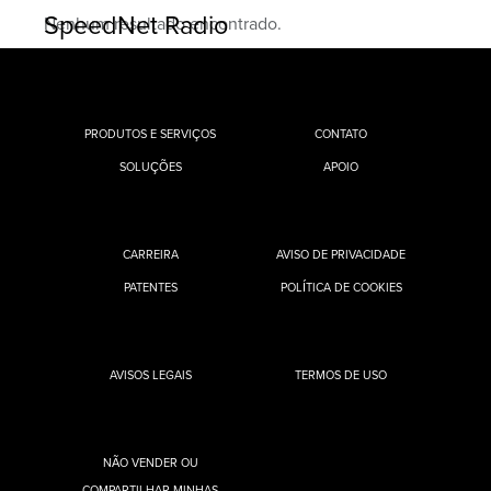
SpeedNet Radio
Nenhum resultado encontrado.
PRODUTOS E SERVIÇOS
CONTATO
SOLUÇÕES
APOIO
CARREIRA
AVISO DE PRIVACIDADE
PATENTES
POLÍTICA DE COOKIES
AVISOS LEGAIS
TERMOS DE USO
NÃO VENDER OU
COMPARTILHAR MINHAS