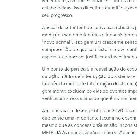
No entanto, as concessionárias enfrentam o 
estabelecidas. Isso dificulta a quantificaçã
seu progresso.
Apesar do setor ter tido conversas robustas
medições são embrionárias e inconsistentes
“novo normal”, isso gera um crescente sens
compreensão de que seu sistema deve contar
esperar que possam justificar os investiment
Um ponto de partida é a reavaliação do esco
duração média de interrupção do sistema) e 
frequência média de interrupção do sistema)
geralmente excluem os dias de eventos impo
verifica um stress acima do que é normalme
Ao comparar o desempenho em 2020 das con
que existe uma importante lacuna no desem
mesmo que as concessionárias são inconsis
MEDs dá às concessionárias uma visão mais c