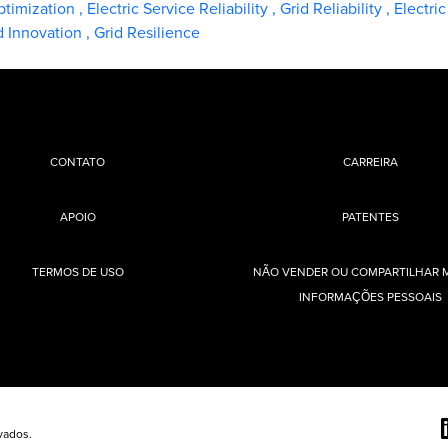
ptimization
,
Electric Service Reliability
,
Grid Reliability
,
Electric
 Innovation
,
Grid Resilience
CONTATO
CARREIRA
APOIO
PATENTES
TERMOS DE USO
NÃO VENDER OU COMPARTILHAR 
INFORMAÇÕES PESSOAIS
vados.