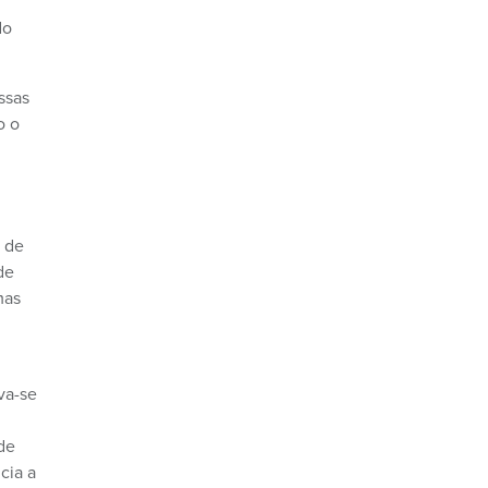
do
ssas
o o
e de
de
mas
va-se
de
cia a