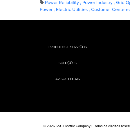
Power Reliability
,
Power Industry
,
Grid O
Power
,
Electric Utilities
,
Customer Centered
PRODUTOS E SERVIÇOS
SOLUÇÕES
AVISOS LEGAIS
© 2026 S&C Electric Company | Todos os direitos reser