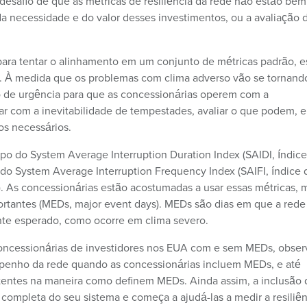
desafio de que as métricas de resiliência da rede não estão bem
o da necessidade e do valor desses investimentos, ou a avaliação 
 para tentar o alinhamento em um conjunto de métricas padrão, e
. À medida que os problemas com clima adverso vão se tornand
o de urgência para que as concessionárias operem com a
 com a inevitabilidade de tempestades, avaliar o que podem, e
os necessários.
po do System Average Interruption Duration Index (SAIDI, índic
do System Average Interruption Frequency Index (SAIFI, índice 
. As concessionárias estão acostumadas a usar essas métricas, 
rtantes (MEDs, major event days). MEDs são dias em que a rede
nte esperado, como ocorre em clima severo.
cessionárias de investidores nos EUA com e sem MEDs, obser
penho da rede quando as concessionárias incluem MEDs, e até
tentes na maneira como definem MEDs. Ainda assim, a inclusão 
ompleta do seu sistema e começa a ajudá-las a medir a resiliên