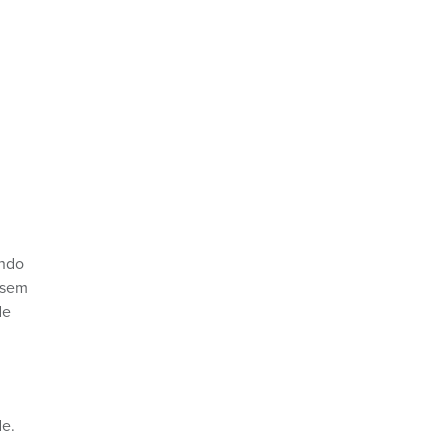
ando
 sem
e
de.