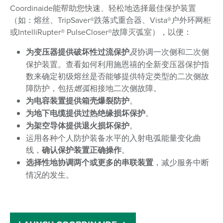
Coordinaide能帮助您快速、轻松地选择最佳保护装置
（如：熔丝、TripSaver®跌落式重合器、Vista®户外环网柜
或IntelliRupter® PulseCloser®故障灭弧室），以便：
为变压器提供破坏性过流保护
及
协调一次侧和二次侧
保护装置。查看如何利用施恩禧的全新变压器保护指
数来确定初级熔丝是否能够提供特定类型的二次侧故
障防护，包括
燃弧
相接地二次侧故障。
为电容装置提供箱壳爆裂防护
。
为地下电缆提供过热绝缘损坏保护
。
为架空导体提供退火损坏保护
。
运用各种个人防护装备水平的入射电弧能量变化曲
线，
确认保护装置正确操作
。
选择性地协调两个或更多的串联装置
，减少服务中断
情况的发生。