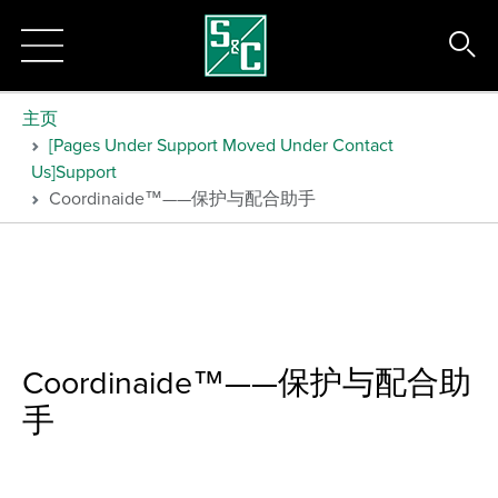
主页
[Pages Under Support Moved Under Contact
Us]Support
Coordinaide™——保护与配合助手
Coordinaide™——保护与配合助
手