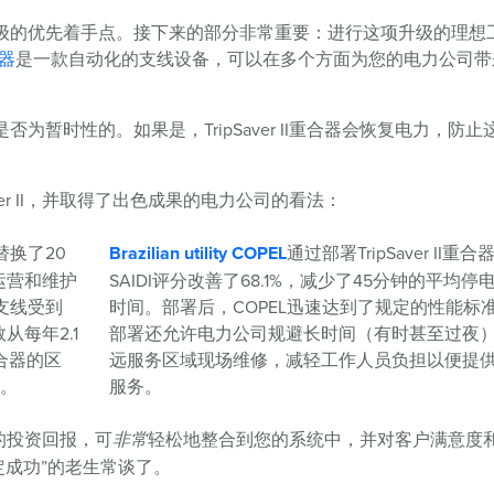
级的优先着手点。接下来的部分非常重要：进行这项升级的理想
合器
是一款自动化的支线设备，可以在多个方面为您的电力公司带
暂时性的。如果是，TripSaver II重合器会恢复电力，防止
er II，并取得了出色成果的电力公司的看法：
器替换了20
Brazilian utility COPEL
通过部署TripSaver II重
运营和维护
SAIDI评分改善了68.1%，减少了45分钟的平均停
支线受到
时间。部署后，COPEL迅速达到了规定的性能标
数从每年2.1
部署还允许电力公司规避长时间（有时甚至过夜
合器的区
远服务区域现场维修，减轻工作人员负担以便提
%。
服务。
的投资回报，可
非常
轻松地整合到您的系统中，并对客户满意度
定成功”的老生常谈了。