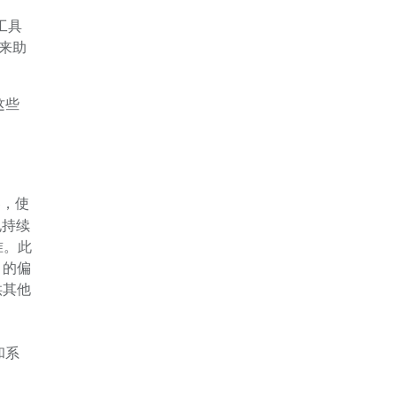
工具
来助
这些
合器，使
电持续
准。此
）的偏
供其他
和系