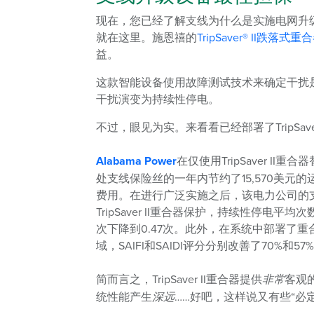
现在，您已经了解支线为什么是实施电网升
就在这里。施恩禧的
TripSaver® II跌落式重
益。
这款智能设备使用故障测试技术来确定干扰是否为
干扰演变为持续性停电。
不过，眼见为实。来看看已经部署了TripSav
Alabama Power
在仅使用TripSaver II重合
处支线保险丝的一年内节约了15,570美元的
费用。在进行广泛实施之后，该电力公司的
TripSaver II重合器保护，持续性停电平均次
次下降到0.47次。此外，在系统中部署了重
域，SAIFI和SAIDI评分分别改善了70%和57
简而言之，TripSaver II重合器提供
非常
客观
统性能产生
深远
……好吧，这样说又有些“必