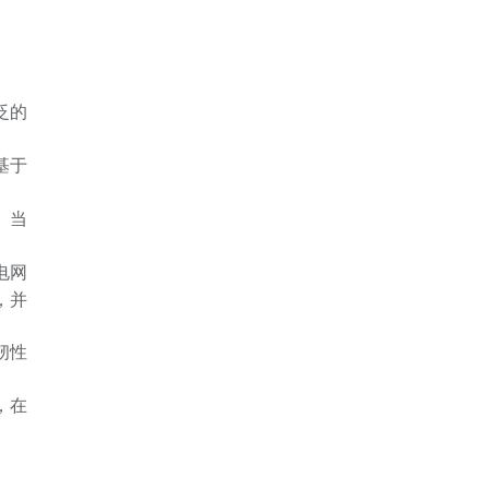
泛的
基于
。当
电网
，并
韧性
，在