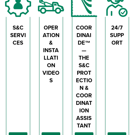
S&C
OPER
COOR
24/7
SERVI
ATION
DINAI
SUPP
CES
&
DE™
ORT
INSTA
—
LLATI
THE
ON
S&C
VIDEO
PROT
S
ECTIO
N &
COOR
DINAT
ION
ASSIS
TANT