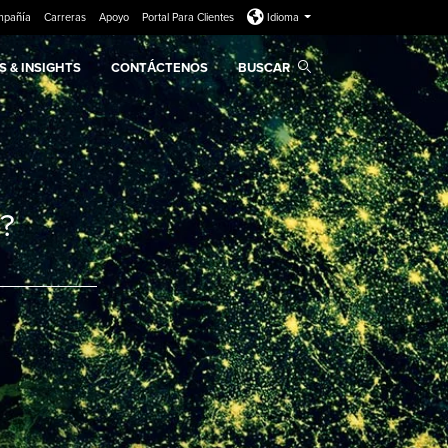
mpañía
Carreras
Apoyo
Portal Para Clientes
Idioma
 & INSIGHTS
CONTÁCTENOS
BUSCAR
?